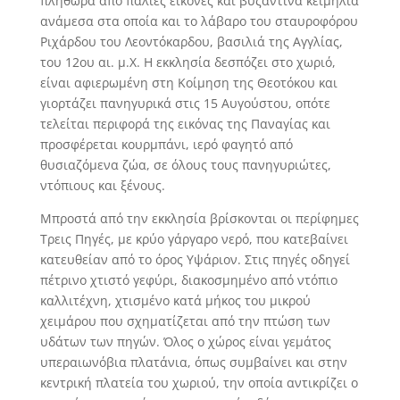
πληθώρα από παλιές εικόνες και βυζαντινά κειμήλια
ανάμεσα στα οποία και το λάβαρο του σταυροφόρου
Ριχάρδου του Λεοντόκαρδου, βασιλιά της Αγγλίας,
του 12ου αι. μ.Χ. Η εκκλησία δεσπόζει στο χωριό,
είναι αφιερωμένη στη Κοίμηση της Θεοτόκου και
γιορτάζει πανηγυρικά στις 15 Αυγούστου, οπότε
τελείται περιφορά της εικόνας της Παναγίας και
προσφέρεται κουρμπάνι, ιερό φαγητό από
θυσιαζόμενα ζώα, σε όλους τους πανηγυριώτες,
ντόπιους και ξένους.
Μπροστά από την εκκλησία βρίσκονται οι περίφημες
Τρεις Πηγές, με κρύο γάργαρο νερό, που κατεβαίνει
κατευθείαν από το όρος Υψάριον. Στις πηγές οδηγεί
πέτρινο χτιστό γεφύρι, διακοσμημένο από ντόπιο
καλλιτέχνη, χτισμένο κατά μήκος του μικρού
χειμάρου που σχηματίζεται από την πτώση των
υδάτων των πηγών. Όλος ο χώρος είναι γεμάτος
υπεραιωνόβια πλατάνια, όπως συμβαίνει και στην
κεντρική πλατεία του χωριού, την οποία αντικρίζει ο